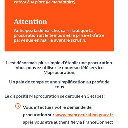
votera à sa place (le mandataire).
Attention
Anticipez la démarche
, car il faut que la
procuration ait le temps d’être prise et d’être
parvenue en mairie avant le scrutin.
Il est désormais plus simple d’établir une procuration.
Vous pouvez utiliser le nouveau téléservice
Maprocuration.
Un gain de temps et une simplification au profit de
tous
Le dispositif Maprocuration se déroule en 3 étapes :
Vous effectuez votre demande de
procuration sur
www.maprocuration.gouv.fr
après vous être authentifié via FranceConnect