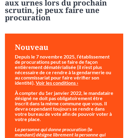
aux urnes lors du prochain
scrutin, je peux faire une
procuration
Nouveau
Depuis le 7 novembre 2025, l’établissement
de procurations peut se faire de façon
entièrement dématérialisée (il n’est plus
nécessaire de ce rendre à la gendarmerie ou
au commissariat pour faire vérifier son
identité).
Voir les conditions ›
À compter du 1er janvier 2022, le mandataire
désigné ne doit pas obligatoirement être
inscrit dans la même commune que vous. Il
devra cependant toujours se rendre dans
votre bureau de vote afin de pouvoir voter à
votre place.
La personne qui donne procuration (le
mandant) désigne librement la personne qui