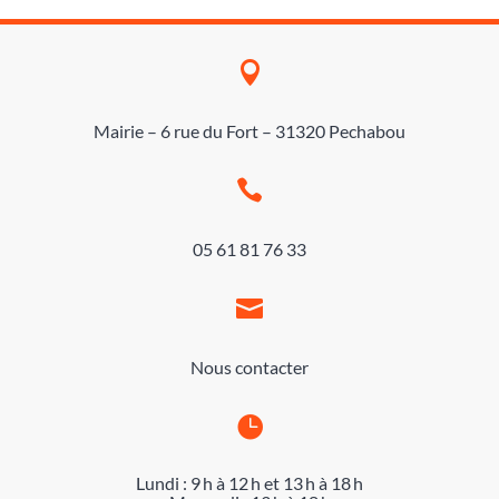

Mairie – 6 rue du Fort – 31320 Pechabou

05 61 81 76 33

Nous contacter

Lundi : 9 h à 12 h et 13 h à 18 h