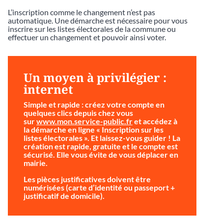
L’inscription comme le changement n’est pas
automatique. Une démarche est nécessaire pour vous
inscrire sur les listes électorales de la commune ou
effectuer un changement et pouvoir ainsi voter.
Un moyen à privilégier :
internet
Simple et rapide
: créez votre compte en
quelques clics depuis chez vous
sur
www.mon.service-public.fr
et accédez à
la démarche en ligne « Inscription sur les
listes électorales ». Et laissez-vous guider ! La
création est rapide, gratuite et le compte est
sécurisé. Elle vous évite de vous déplacer en
mairie.
Les pièces justificatives doivent être
numérisées (carte d’identité ou passeport +
justificatif de domicile).