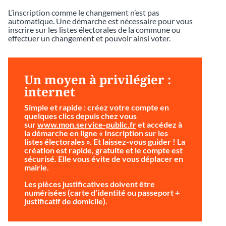
L’inscription comme le changement n’est pas
automatique. Une démarche est nécessaire pour vous
inscrire sur les listes électorales de la commune ou
effectuer un changement et pouvoir ainsi voter.
Un moyen à privilégier :
internet
Simple et rapide
: créez votre compte en
quelques clics depuis chez vous
sur
www.mon.service-public.fr
et accédez à
la démarche en ligne « Inscription sur les
listes électorales ». Et laissez-vous guider ! La
création est rapide, gratuite et le compte est
sécurisé. Elle vous évite de vous déplacer en
mairie.
Les pièces justificatives doivent être
numérisées (carte d’identité ou passeport +
justificatif de domicile).