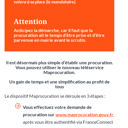
votera à sa place (le mandataire).
Attention
Anticipez la démarche
, car il faut que la
procuration ait le temps d’être prise et d’être
parvenue en mairie avant le scrutin.
Il est désormais plus simple d’établir une procuration.
Vous pouvez utiliser le nouveau téléservice
Maprocuration.
Un gain de temps et une simplification au profit de
tous
Le dispositif Maprocuration se déroule en 3 étapes :
Vous effectuez votre demande de
procuration sur
www.maprocuration.gouv.fr
après vous être authentifié via FranceConnect