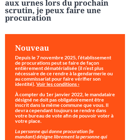
aux urnes lors du prochain
scrutin, je peux faire une
procuration
Nouveau
Depuis le 7 novembre 2025, l’établissement
de procurations peut se faire de façon
entièrement dématérialisée (il n’est plus
nécessaire de ce rendre à la gendarmerie ou
au commissariat pour faire vérifier son
identité).
Voir les conditions ›
À compter du 1er janvier 2022, le mandataire
désigné ne doit pas obligatoirement être
inscrit dans la même commune que vous. Il
devra cependant toujours se rendre dans
votre bureau de vote afin de pouvoir voter à
votre place.
La personne qui donne procuration (le
mandant) désigne librement la personne qui