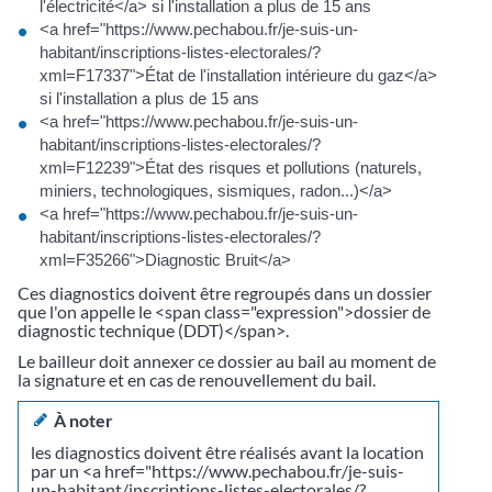
l'électricité</a> si l'installation a plus de 15 ans
<a href="https://www.pechabou.fr/je-suis-un-
habitant/inscriptions-listes-electorales/?
xml=F17337">État de l'installation intérieure du gaz</a>
si l'installation a plus de 15 ans
<a href="https://www.pechabou.fr/je-suis-un-
habitant/inscriptions-listes-electorales/?
xml=F12239">État des risques et pollutions (naturels,
miniers, technologiques, sismiques, radon...)</a>
<a href="https://www.pechabou.fr/je-suis-un-
habitant/inscriptions-listes-electorales/?
xml=F35266">Diagnostic Bruit</a>
Ces diagnostics doivent être regroupés dans un dossier
que l'on appelle le <span class="expression">dossier de
diagnostic technique (DDT)</span>.
Le bailleur doit annexer ce dossier au bail au moment de
la signature et en cas de renouvellement du bail.
À noter
les diagnostics doivent être réalisés avant la location
par un <a href="https://www.pechabou.fr/je-suis-
un-habitant/inscriptions-listes-electorales/?