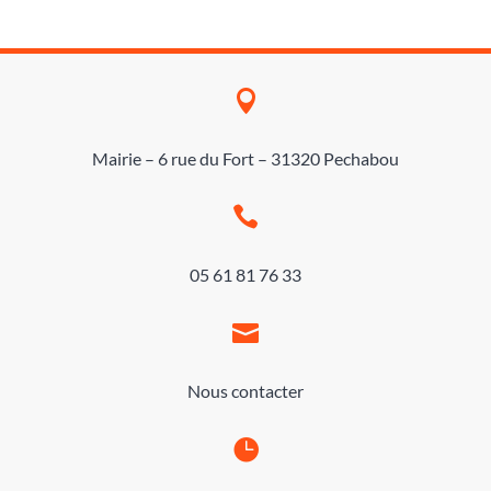

Mairie – 6 rue du Fort – 31320 Pechabou

05 61 81 76 33

Nous contacter
