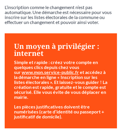
L’inscription comme le changement n’est pas
automatique. Une démarche est nécessaire pour vous
inscrire sur les listes électorales de la commune ou
effectuer un changement et pouvoir ainsi voter.
Un moyen à privilégier :
internet
Simple et rapide
: créez votre compte en
quelques clics depuis chez vous
sur
www.mon.service-public.fr
et accédez à
la démarche en ligne « Inscription sur les
listes électorales ». Et laissez-vous guider ! La
création est rapide, gratuite et le compte est
sécurisé. Elle vous évite de vous déplacer en
mairie.
Les pièces justificatives doivent être
numérisées (carte d’identité ou passeport +
justificatif de domicile).