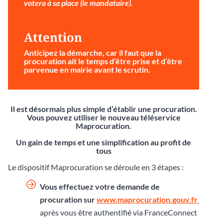
votera à sa place (le mandataire).
Attention
Anticipez la démarche
, car il faut que la
procuration ait le temps d’être prise et d’être
parvenue en mairie avant le scrutin.
Il est désormais plus simple d’établir une procuration.
Vous pouvez utiliser le nouveau téléservice
Maprocuration.
Un gain de temps et une simplification au profit de
tous
Le dispositif Maprocuration se déroule en 3 étapes :
Vous effectuez votre demande de
procuration sur
www.maprocuration.gouv.fr
après vous être authentifié via FranceConnect