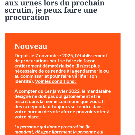
aux urnes lors du prochain
scrutin, je peux faire une
procuration
Nouveau
Depuis le 7 novembre 2025, l’établissement
de procurations peut se faire de façon
entièrement dématérialisée (il n’est plus
nécessaire de ce rendre à la gendarmerie ou
au commissariat pour faire vérifier son
identité).
Voir les conditions ›
À compter du 1er janvier 2022, le mandataire
désigné ne doit pas obligatoirement être
inscrit dans la même commune que vous. Il
devra cependant toujours se rendre dans
votre bureau de vote afin de pouvoir voter à
votre place.
La personne qui donne procuration (le
mandant) désigne librement la personne qui