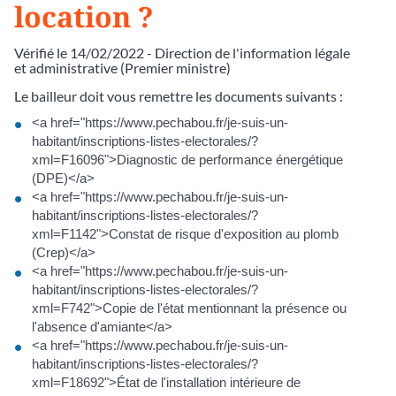
location ?
Vérifié le 14/02/2022 - Direction de l'information légale
et administrative (Premier ministre)
Le bailleur doit vous remettre les documents suivants :
<a href="https://www.pechabou.fr/je-suis-un-
habitant/inscriptions-listes-electorales/?
xml=F16096">Diagnostic de performance énergétique
(DPE)</a>
<a href="https://www.pechabou.fr/je-suis-un-
habitant/inscriptions-listes-electorales/?
xml=F1142">Constat de risque d'exposition au plomb
(Crep)</a>
<a href="https://www.pechabou.fr/je-suis-un-
habitant/inscriptions-listes-electorales/?
xml=F742">Copie de l'état mentionnant la présence ou
l'absence d'amiante</a>
<a href="https://www.pechabou.fr/je-suis-un-
habitant/inscriptions-listes-electorales/?
xml=F18692">État de l'installation intérieure de