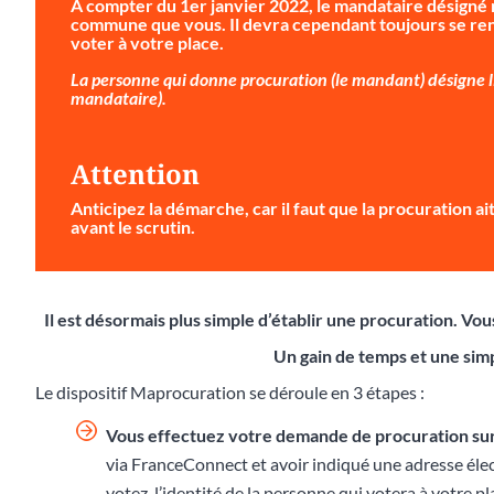
À compter du 1er janvier 2022, le mandataire désigné 
commune que vous. Il devra cependant toujours se ren
voter à votre place.
La personne qui donne procuration (le mandant) désigne li
mandataire).
Attention
Anticipez la démarche
, car il faut que la procuration 
avant le scrutin.
Il est désormais plus simple d’établir une procuration. V
Un gain de temps et une simp
Le dispositif Maprocuration se déroule en 3 étapes :
Vous effectuez votre demande de procuration su
via FranceConnect et avoir indiqué une adresse éle
votez, l’identité de la personne qui votera à votre p