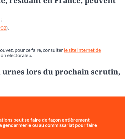
e, résidant en France, peuvent
 ;
*02
).
pouvez, pour ce faire, consulter
le site internet de
ion électorale ».
 urnes lors du prochain scrutin,
tions peut se faire de façon entièrement
 la gendarmerie ou au commissariat pour faire