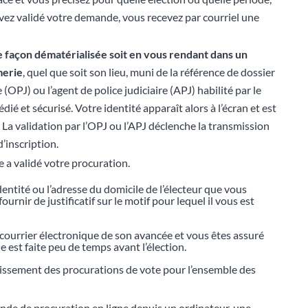
ez validé votre demande, vous recevez par courriel une
e façon dématérialisée soit en vous
rendant
dans un
merie
, quel que soit son lieu, muni de la référence de dossier
re (OPJ) ou l’agent de police judiciaire (APJ) habilité par le
dié et sécurisé. Votre identité apparaît alors à l’écran et est
. La validation par l’OPJ ou l’APJ déclenche la transmission
’inscription.
 a validé votre procuration.
dentité ou l’adresse du domicile de l’électeur que vous
urnir de justificatif sur le motif pour lequel il vous est
r courrier électronique de son avancée et vous êtes assuré
 est faite peu de temps avant l’élection.
blissement des procurations de vote pour l’ensemble des
ande de procuration en ligne depuis un ordinateur, une