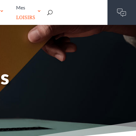
Mes
LOISIRS
es