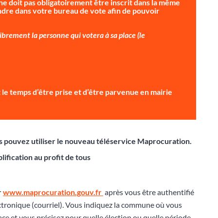
ne doit pas obligatoirement être inscrit dans la même
dre dans votre bureau de vote afin de pouvoir
brement la personne qui votera à sa place (le
ait le temps d’être prise et d’être parvenue en mairie
ous pouvez utiliser le nouveau téléservice Maprocuration.
lification au profit de tous
r
www.maprocuration.gouv.fr
après vous être authentifié
ctronique (courriel). Vous indiquez la commune où vous
lace et vous précisez pour quelle élection ou quelle période,