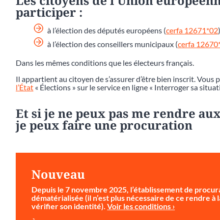
Les citoyens de l’Union européenn
participer :
à l’élection des députés européens (
cerfa 12671*02
)
à l’élection des conseillers municipaux (
cerfa 12670
Dans les mêmes conditions que les électeurs français.
Il appartient au citoyen de s’assurer d’être bien inscrit. Vous 
l’État
« Élections » sur le service en ligne « Interroger sa situat
Et si je ne peux pas me rendre aux
je peux faire une procuration
Nouveau
Depuis le 7 novembre 2025, l’établissement de procura
dématérialisée (il n’est plus nécessaire de ce rendre à
vérifier son identité).
Voir les conditions ›