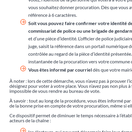
vous souhaitez donner procuration. Dès que vous av
référence à 6 caractères.
Soit vous pouvez faire confirmer votre identité d
commissariat de police ou une brigade de gendar
et d’une pièce d’identité. L’officier de police judiciai
juge, saisit la référence dans un portail numérique dé
contrôlée au regard de la pièce d’identité présentée
instantanée de la procuration vers votre commune d
Vous êtes informé par courriel
dès que votre mairie
À noter : lors de cette démarche, vous n’avez pas à prouver l’i
désignez pour voter à votre place. Vous n’avez pas non plus à fo
impossible de vous rendre au bureau de vote.
À savoir : tout au long de la procédure, vous êtes informé pa
de la bonne prise en compte de votre procuration, même si elle
Ce dispositif permet de diminuer le temps nécessaire à l’éta
acteurs de la chaîne :
les électeurs, qui peuvent désormais faire leur dem