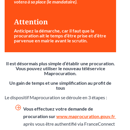
votera à sa place (le mandataire).
Attention
Anticipez la démarche
, car il faut que la
procuration ait le temps d’être prise et d’être
parvenue en mairie avant le scrutin.
Il est désormais plus simple d’établir une procuration.
Vous pouvez utiliser le nouveau téléservice
Maprocuration.
Un gain de temps et une simplification au profit de
tous
Le dispositif Maprocuration se déroule en 3 étapes :
Vous effectuez votre demande de
procuration sur
www.maprocuration.gouv.fr
après vous être authentifié via FranceConnect