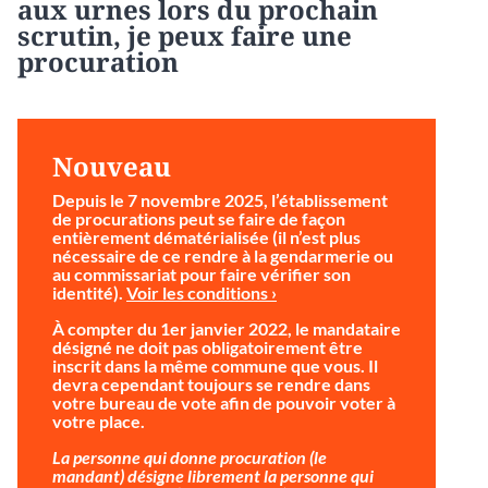
aux urnes lors du prochain
scrutin, je peux faire une
procuration
Nouveau
Depuis le 7 novembre 2025, l’établissement
de procurations peut se faire de façon
entièrement dématérialisée (il n’est plus
nécessaire de ce rendre à la gendarmerie ou
au commissariat pour faire vérifier son
identité).
Voir les conditions ›
À compter du 1er janvier 2022, le mandataire
désigné ne doit pas obligatoirement être
inscrit dans la même commune que vous. Il
devra cependant toujours se rendre dans
votre bureau de vote afin de pouvoir voter à
votre place.
La personne qui donne procuration (le
mandant) désigne librement la personne qui