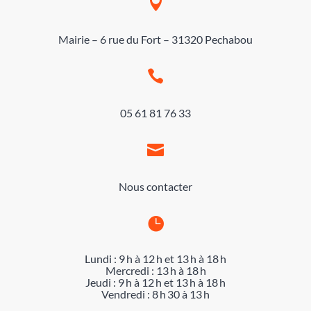

Mairie – 6 rue du Fort – 31320 Pechabou

05 61 81 76 33

Nous contacter

Lundi : 9 h à 12 h et 13 h à 18 h
Mercredi : 13 h à 18 h
Jeudi : 9 h à 12 h et 13 h à 18 h
Vendredi : 8 h 30 à 13 h