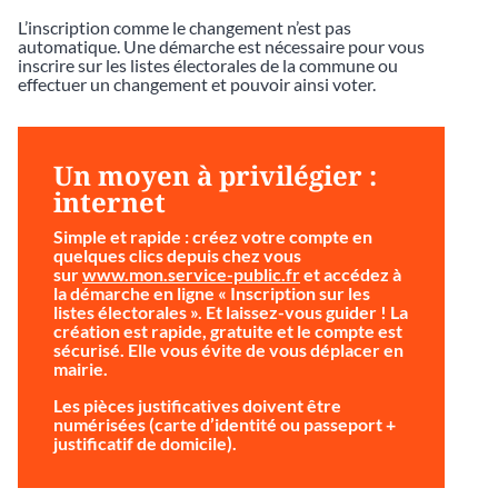
L’inscription comme le changement n’est pas
automatique. Une démarche est nécessaire pour vous
inscrire sur les listes électorales de la commune ou
effectuer un changement et pouvoir ainsi voter.
Un moyen à privilégier :
internet
Simple et rapide
: créez votre compte en
quelques clics depuis chez vous
sur
www.mon.service-public.fr
et accédez à
la démarche en ligne « Inscription sur les
listes électorales ». Et laissez-vous guider ! La
création est rapide, gratuite et le compte est
sécurisé. Elle vous évite de vous déplacer en
mairie.
Les pièces justificatives doivent être
numérisées (carte d’identité ou passeport +
justificatif de domicile).