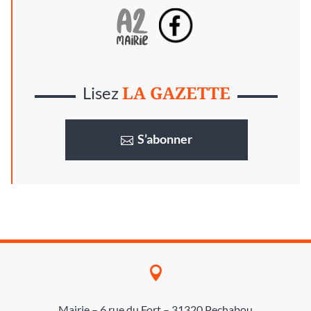
LA GAZETTE
Lisez
S’abonner

Mairie – 6 rue du Fort – 31320 Pechabou