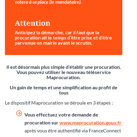
votera à sa place (le mandataire).
Attention
Anticipez la démarche
, car il faut que la
procuration ait le temps d’être prise et d’être
parvenue en mairie avant le scrutin.
Il est désormais plus simple d’établir une procuration.
Vous pouvez utiliser le nouveau téléservice
Maprocuration.
Un gain de temps et une simplification au profit de
tous
Le dispositif Maprocuration se déroule en 3 étapes :
Vous effectuez votre demande de
procuration sur
www.maprocuration.gouv.fr
après vous être authentifié via FranceConnect