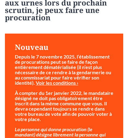
aux urnes lors du prochain
scrutin, je peux faire une
procuration
Nouveau
Depuis le 7 novembre 2025, l’établissement
de procurations peut se faire de façon
entièrement dématérialisée (il n’est plus
nécessaire de ce rendre à la gendarmerie ou
au commissariat pour faire vérifier son
identité).
Voir les conditions ›
À compter du 1er janvier 2022, le mandataire
désigné ne doit pas obligatoirement être
inscrit dans la même commune que vous. Il
devra cependant toujours se rendre dans
votre bureau de vote afin de pouvoir voter à
votre place.
La personne qui donne procuration (le
mandant) désigne librement la personne qui