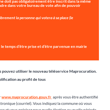
ne doit pas obligatoirement être inscrit dans la même
dre dans votre bureau de vote afin de pouvoir
brement la personne qui votera à sa place (le
ait le temps d’être prise et d’être parvenue en mairie
ous pouvez utiliser le nouveau téléservice Maprocuration.
lification au profit de tous
r
www.maprocuration.gouv.fr
après vous être authentifié
ctronique (courriel). Vous indiquez la commune où vous
lace et vous précisez pour quelle élection ou quelle période,