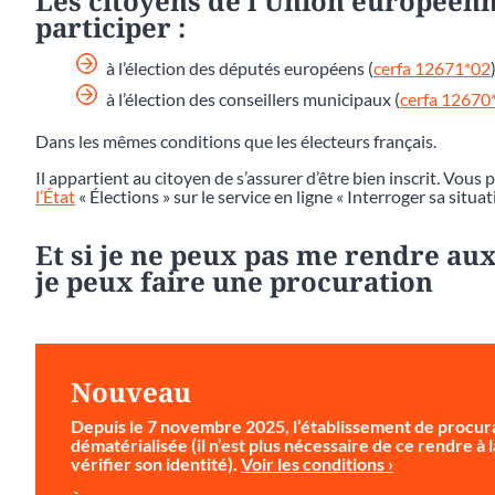
Les citoyens de l’Union européenn
participer :
à l’élection des députés européens (
cerfa 12671*02
)
à l’élection des conseillers municipaux (
cerfa 12670
Dans les mêmes conditions que les électeurs français.
Il appartient au citoyen de s’assurer d’être bien inscrit. Vous 
l’État
« Élections » sur le service en ligne « Interroger sa situat
Et si je ne peux pas me rendre aux
je peux faire une procuration
Nouveau
Depuis le 7 novembre 2025, l’établissement de procura
dématérialisée (il n’est plus nécessaire de ce rendre à
vérifier son identité).
Voir les conditions ›