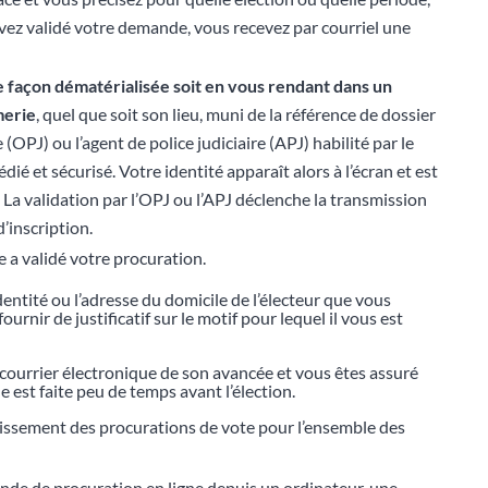
ez validé votre demande, vous recevez par courriel une
e façon dématérialisée soit en vous
rendant
dans un
merie
, quel que soit son lieu, muni de la référence de dossier
re (OPJ) ou l’agent de police judiciaire (APJ) habilité par le
dié et sécurisé. Votre identité apparaît alors à l’écran et est
. La validation par l’OPJ ou l’APJ déclenche la transmission
’inscription.
 a validé votre procuration.
dentité ou l’adresse du domicile de l’électeur que vous
urnir de justificatif sur le motif pour lequel il vous est
r courrier électronique de son avancée et vous êtes assuré
 est faite peu de temps avant l’élection.
blissement des procurations de vote pour l’ensemble des
ande de procuration en ligne depuis un ordinateur, une