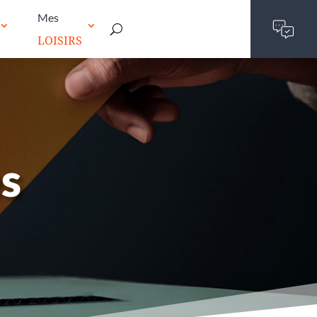
Mes
LOISIRS
es