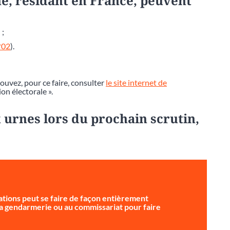
e, résidant en France, peuvent
 ;
*02
).
pouvez, pour ce faire, consulter
le site internet de
ion électorale ».
 urnes lors du prochain scrutin,
tions peut se faire de façon entièrement
 la gendarmerie ou au commissariat pour faire