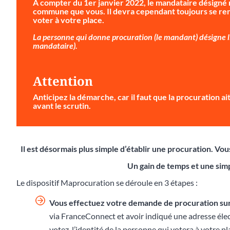
À compter du 1er janvier 2022, le mandataire désigné 
commune que vous. Il devra cependant toujours se ren
voter à votre place.
La personne qui donne procuration (le mandant) désigne li
mandataire).
Attention
Anticipez la démarche
, car il faut que la procuration 
avant le scrutin.
Il est désormais plus simple d’établir une procuration. V
Un gain de temps et une simp
Le dispositif Maprocuration se déroule en 3 étapes :
Vous effectuez votre demande de procuration su
via FranceConnect et avoir indiqué une adresse éle
votez, l’identité de la personne qui votera à votre p