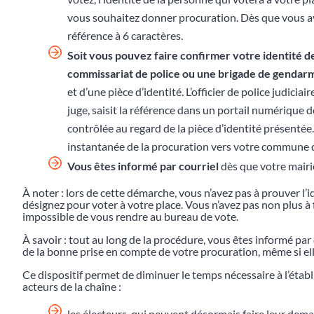
vous souhaitez donner procuration. Dès que vous av
référence à 6 caractères.
Soit vous pouvez faire confirmer votre identité d
commissariat de police ou une brigade de gendar
et d’une pièce d’identité. L’officier de police judiciai
juge, saisit la référence dans un portail numérique dé
contrôlée au regard de la pièce d’identité présentée
instantanée de la procuration vers votre commune d
Vous êtes informé par courriel
dès que votre mairie
À noter : lors de cette démarche, vous n’avez pas à prouver l’i
désignez pour voter à votre place. Vous n’avez pas non plus à fo
impossible de vous rendre au bureau de vote.
À savoir : tout au long de la procédure, vous êtes informé pa
de la bonne prise en compte de votre procuration, même si elle
Ce dispositif permet de diminuer le temps nécessaire à l’éta
acteurs de la chaîne :
les électeurs, qui peuvent désormais faire leur dem