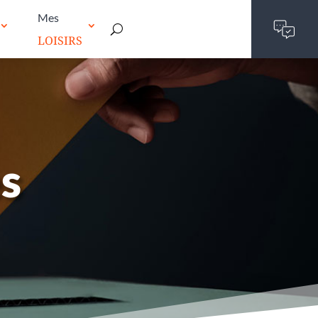
Mes
LOISIRS
es