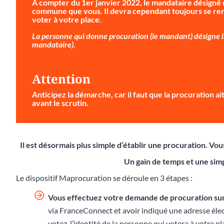
À compter du 1er janvier 2022, le mandataire désigné 
commune que vous. Il devra cependant toujours se ren
voter à votre place.
La personne qui donne procuration (le mandant) désigne li
mandataire).
Attention
Anticipez la démarche
, car il faut que la procuration 
avant le scrutin.
Il est désormais plus simple d’établir une procuration. V
Un gain de temps et une simp
Le dispositif Maprocuration se déroule en 3 étapes :
Vous effectuez votre demande de procuration su
via FranceConnect et avoir indiqué une adresse éle
votez, l’identité de la personne qui votera à votre p