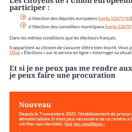
Les citoyens de l’Union européenn
participer :
à l’élection des députés européens (
cerfa 12671*02
)
à l’élection des conseillers municipaux (
cerfa 12670
Dans les mêmes conditions que les électeurs français.
Il appartient au citoyen de s’assurer d’être bien inscrit. Vous 
l’État
« Élections » sur le service en ligne « Interroger sa situat
Et si je ne peux pas me rendre aux
je peux faire une procuration
Nouveau
Depuis le 7 novembre 2025, l’établissement de procura
dématérialisée (il n’est plus nécessaire de ce rendre à
vérifier son identité).
Voir les conditions ›