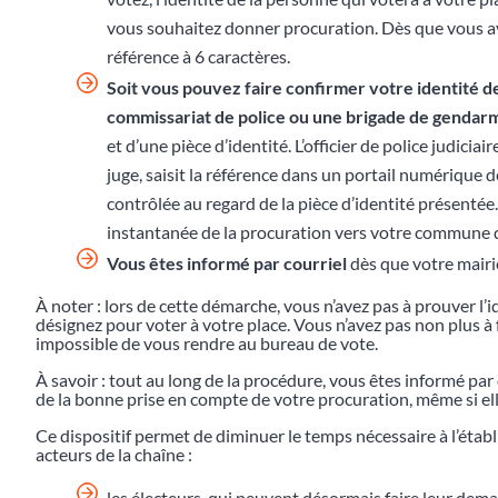
vous souhaitez donner procuration. Dès que vous av
référence à 6 caractères.
Soit vous pouvez faire confirmer votre identité d
commissariat de police ou une brigade de gendar
et d’une pièce d’identité. L’officier de police judiciai
juge, saisit la référence dans un portail numérique dé
contrôlée au regard de la pièce d’identité présentée
instantanée de la procuration vers votre commune d
Vous êtes informé par courriel
dès que votre mairie
À noter : lors de cette démarche, vous n’avez pas à prouver l’i
désignez pour voter à votre place. Vous n’avez pas non plus à fo
impossible de vous rendre au bureau de vote.
À savoir : tout au long de la procédure, vous êtes informé pa
de la bonne prise en compte de votre procuration, même si elle
Ce dispositif permet de diminuer le temps nécessaire à l’éta
acteurs de la chaîne :
les électeurs, qui peuvent désormais faire leur dem