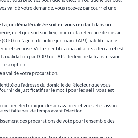
ez validé votre demande, vous recevez par courriel une
e façon dématérialisée soit en vous
rendant
dans un
merie
, quel que soit son lieu, muni de la référence de dossier
re (OPJ) ou l’agent de police judiciaire (APJ) habilité par le
dié et sécurisé. Votre identité apparaît alors à l’écran et est
. La validation par l’OPJ ou l’APJ déclenche la transmission
’inscription.
 a validé votre procuration.
dentité ou l’adresse du domicile de l’électeur que vous
urnir de justificatif sur le motif pour lequel il vous est
r courrier électronique de son avancée et vous êtes assuré
 est faite peu de temps avant l’élection.
blissement des procurations de vote pour l’ensemble des
ande de procuration en ligne depuis un ordinateur, une