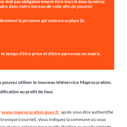
ne doit pas obligatoirement être inscrit dans la même
dre dans votre bureau de vote afin de pouvoir
brement la personne qui votera à sa place (le
ait le temps d’être prise et d’être parvenue en mairie
ous pouvez utiliser le nouveau téléservice Maprocuration.
lification au profit de tous
r
www.maprocuration.gouv.fr
après vous être authentifié
ctronique (courriel). Vous indiquez la commune où vous
lace et vous précisez pour quelle élection ou quelle période,