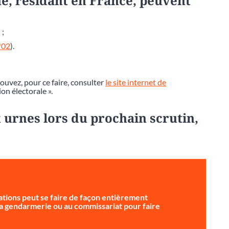
e, résidant en France, peuvent
 ;
*02
).
pouvez, pour ce faire, consulter
le site internet de
ion électorale ».
 urnes lors du prochain scrutin,
tions peut se faire de façon entièrement
 la gendarmerie ou au commissariat pour faire