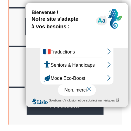
CONTACTER
Nous
Formulaire
SUIVRE
Nous
LA GAZETTE
Lisez
S’abonner