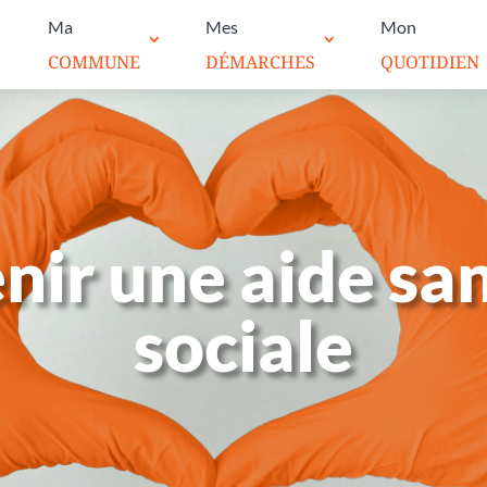
Ma
Mes
Mon
COMMUNE
DÉMARCHES
QUOTIDIEN
nir une aide san
sociale