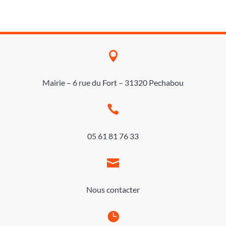

Mairie – 6 rue du Fort – 31320 Pechabou

05 61 81 76 33

Nous contacter
