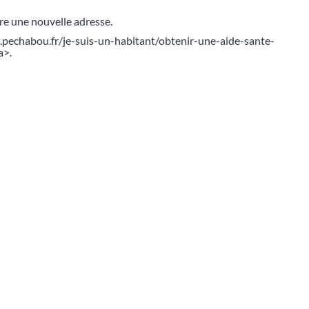
crire une nouvelle adresse.
w.pechabou.fr/je-suis-un-habitant/obtenir-une-aide-sante-
a>.