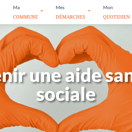
Ma
Mes
Mon
COMMUNE
DÉMARCHES
QUOTIDIEN
nir une aide san
sociale