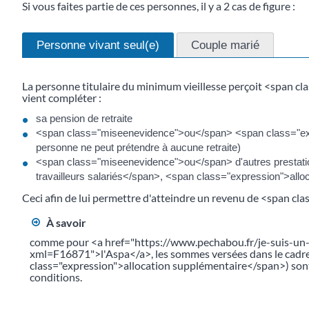
Si vous faites partie de ces personnes, il y a 2 cas de figure :
Personne vivant seul(e)
Couple marié
La personne titulaire du minimum vieillesse perçoit <span cl
vient compléter :
sa pension de retraite
<span class="miseenevidence">ou</span> <span class="expre
personne ne peut prétendre à aucune retraite)
<span class="miseenevidence">ou</span> d'autres prestatio
travailleurs salariés</span>, <span class="expression">alloc
Ceci afin de lui permettre d'atteindre un revenu de <span c
À savoir
comme pour <a href="https://www.pechabou.fr/je-suis-un-
xml=F16871">l'Aspa</a>, les sommes versées dans le cadre
class="expression">allocation supplémentaire</span>) sont 
conditions.