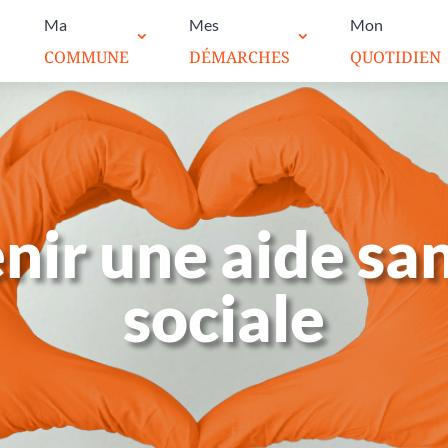
Ma
Mes
Mon
COMMUNE
DÉMARCHES
QUOTIDIEN
nir une aide san
sociale