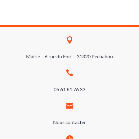

Mairie – 6 rue du Fort – 31320 Pechabou

05 61 81 76 33

Nous contacter
