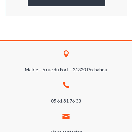

Mairie – 6 rue du Fort – 31320 Pechabou

05 61 81 76 33

Nous contacter