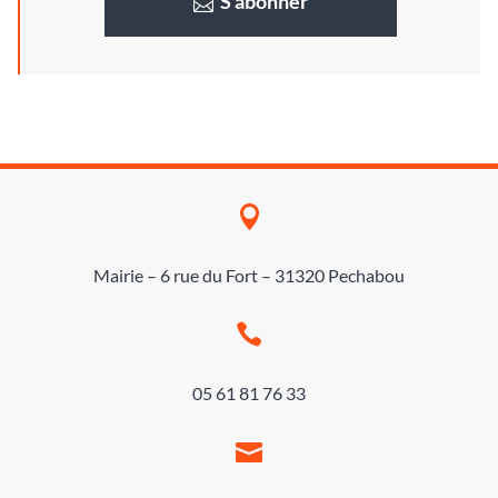
S’abonner

Mairie – 6 rue du Fort – 31320 Pechabou

05 61 81 76 33
