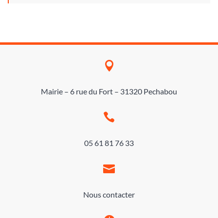

Mairie – 6 rue du Fort – 31320 Pechabou

05 61 81 76 33

Nous contacter