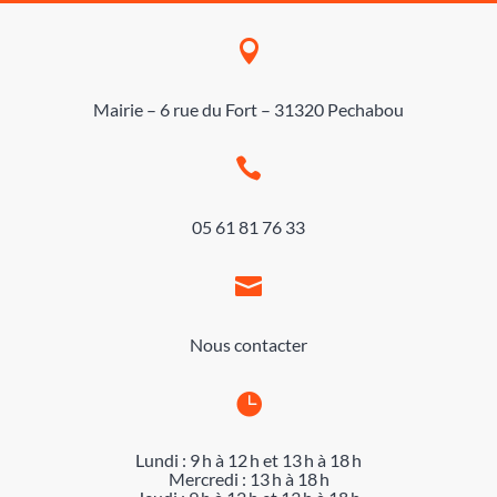

Mairie – 6 rue du Fort – 31320 Pechabou

05 61 81 76 33

Nous contacter

Lundi : 9 h à 12 h et 13 h à 18 h
Mercredi : 13 h à 18 h