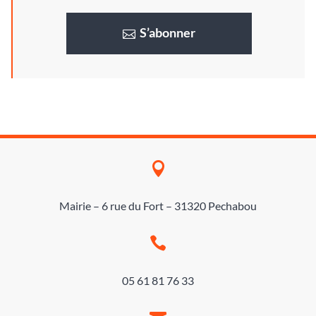
S’abonner

Mairie – 6 rue du Fort – 31320 Pechabou

05 61 81 76 33