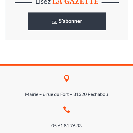
LA GAZETTE
Lisez
S’abonner

Mairie – 6 rue du Fort – 31320 Pechabou

05 61 81 76 33