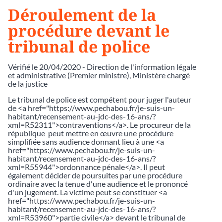
Déroulement de la
procédure devant le
tribunal de police
Vérifié le 20/04/2020 - Direction de l'information légale
et administrative (Premier ministre), Ministère chargé
de la justice
Le tribunal de police est compétent pour juger l'auteur
de <a href="https://www.pechabou.fr/je-suis-un-
habitant/recensement-au-jdc-des-16-ans/?
xml=R52311">contraventions</a>. Le procureur de la
république peut mettre en œuvre une procédure
simplifiée sans audience donnant lieu à une <a
href="https://www.pechabou.fr/je-suis-un-
habitant/recensement-au-jdc-des-16-ans/?
xml=R55944">ordonnance pénale</a>. Il peut
également décider de poursuites par une procédure
ordinaire avec la tenue d'une audience et le prononcé
d'un jugement. La victime peut se constituer <a
href="https://www.pechabou.fr/je-suis-un-
habitant/recensement-au-jdc-des-16-ans/?
xml=R53960">partie civile</a> devant le tribunal de