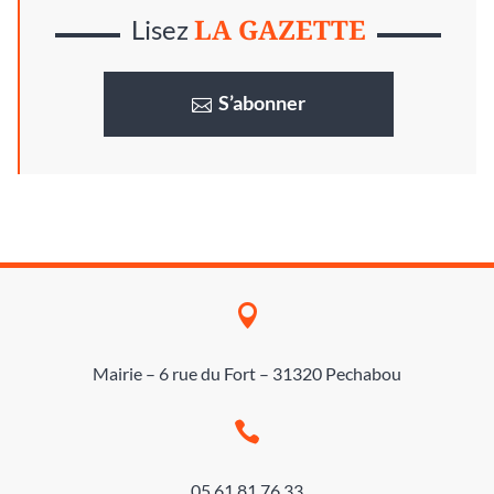
LA GAZETTE
Lisez
S’abonner

Mairie – 6 rue du Fort – 31320 Pechabou

05 61 81 76 33