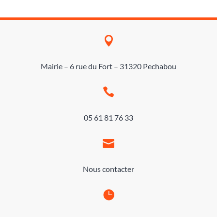

Mairie – 6 rue du Fort – 31320 Pechabou

05 61 81 76 33

Nous contacter
