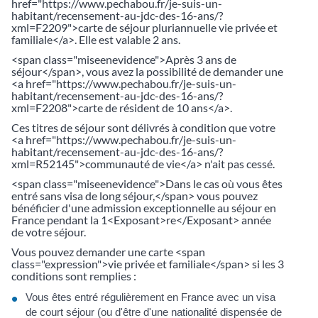
href="https://www.pechabou.fr/je-suis-un-
habitant/recensement-au-jdc-des-16-ans/?
xml=F2209">carte de séjour pluriannuelle vie privée et
familiale</a>. Elle est valable 2 ans.
<span class="miseenevidence">Après 3 ans de
séjour</span>, vous avez la possibilité de demander une
<a href="https://www.pechabou.fr/je-suis-un-
habitant/recensement-au-jdc-des-16-ans/?
xml=F2208">carte de résident de 10 ans</a>.
Ces titres de séjour sont délivrés à condition que votre
<a href="https://www.pechabou.fr/je-suis-un-
habitant/recensement-au-jdc-des-16-ans/?
xml=R52145">communauté de vie</a> n'ait pas cessé.
<span class="miseenevidence">Dans le cas où vous êtes
entré sans visa de long séjour,</span> vous pouvez
bénéficier d'une admission exceptionnelle au séjour en
France pendant la 1<Exposant>re</Exposant> année
de votre séjour.
Vous pouvez demander une carte <span
class="expression">vie privée et familiale</span> si les 3
conditions sont remplies :
Vous êtes entré régulièrement en France avec un visa
de court séjour (ou d'être d'une nationalité dispensée de