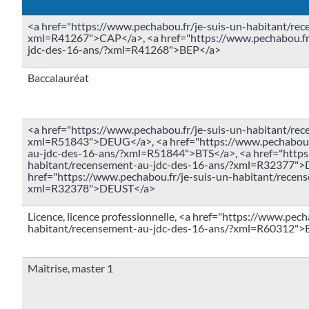
<a href="https://www.pechabou.fr/je-suis-un-habitant/re
xml=R41267">CAP</a>, <a href="https://www.pechabou.fr/
jdc-des-16-ans/?xml=R41268">BEP</a>
Baccalauréat
<a href="https://www.pechabou.fr/je-suis-un-habitant/re
xml=R51843">DEUG</a>, <a href="https://www.pechabou.f
au-jdc-des-16-ans/?xml=R51844">BTS</a>, <a href="https
habitant/recensement-au-jdc-des-16-ans/?xml=R32377">
href="https://www.pechabou.fr/je-suis-un-habitant/recen
xml=R32378">DEUST</a>
Licence, licence professionnelle, <a href="https://www.pech
habitant/recensement-au-jdc-des-16-ans/?xml=R60312"
Maîtrise, master 1