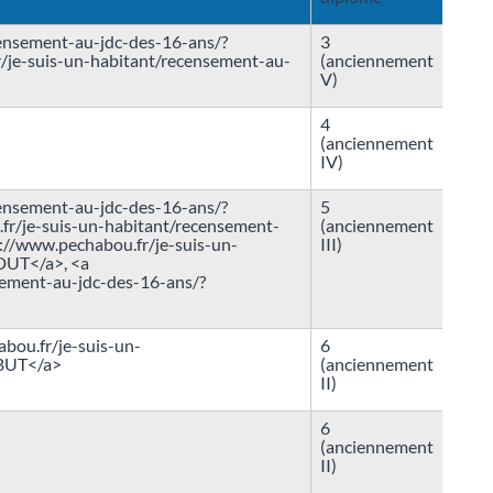
censement-au-jdc-des-16-ans/?
3
je-suis-un-habitant/recensement-au-
(anciennement
V)
4
(anciennement
IV)
censement-au-jdc-des-16-ans/?
5
r/je-suis-un-habitant/recensement-
(anciennement
://www.pechabou.fr/je-suis-un-
III)
DUT</a>, <a
sement-au-jdc-des-16-ans/?
abou.fr/je-suis-un-
6
>BUT</a>
(anciennement
II)
6
(anciennement
II)