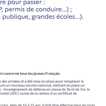
et concerne tous les jeunes Français.
n des armées et a été mise en place pour remplacer le
tauré un nouveau service national, mettant en place un
: l’enseignement de défense en classe de 3e et de 1re, le
nneté (JDC) suivie de la remise d’un certificat de
ons, âgés de 16 à 25 ans. Il doit être effectué dans les trois