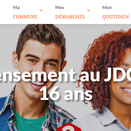
Ma
Mes
Mon
COMMUNE
DÉMARCHES
QUOTIDIEN
nsement au JD
16 ans