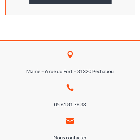

Mairie – 6 rue du Fort – 31320 Pechabou

05 61 81 76 33

Nous contacter