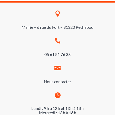

Mairie – 6 rue du Fort – 31320 Pechabou

05 61 81 76 33

Nous contacter

Lundi : 9 h à 12 h et 13 h à 18 h
Mercredi : 13 h à 18 h