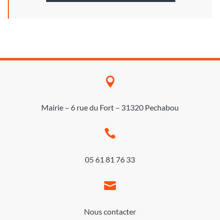

Mairie – 6 rue du Fort – 31320 Pechabou

05 61 81 76 33

Nous contacter