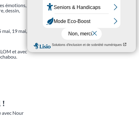
ses émotions,
e, dessin,
5 mai, 19 mai,
MALOM et avec
echabou.
 !
e avec Nour