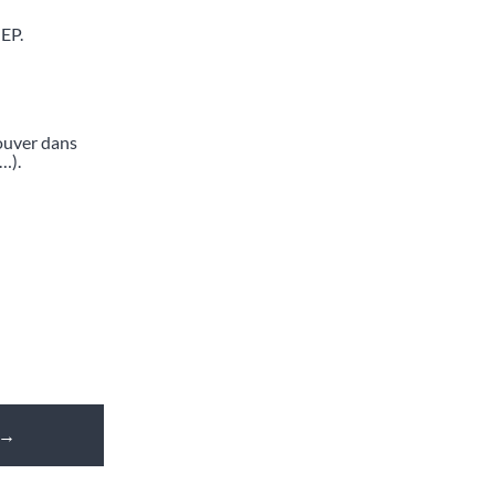
JEP.
rouver dans
…).
→