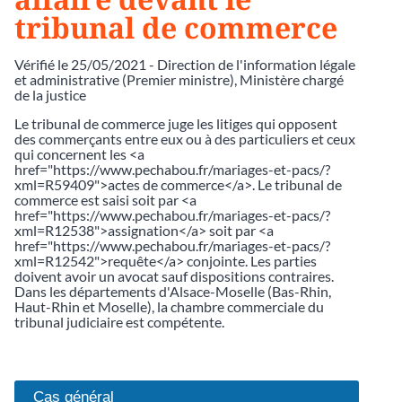
tribunal de commerce
Vérifié le 25/05/2021 - Direction de l'information légale
et administrative (Premier ministre), Ministère chargé
de la justice
Le tribunal de commerce juge les litiges qui opposent
des commerçants entre eux ou à des particuliers et ceux
qui concernent les <a
href="https://www.pechabou.fr/mariages-et-pacs/?
xml=R59409">actes de commerce</a>. Le tribunal de
commerce est saisi soit par <a
href="https://www.pechabou.fr/mariages-et-pacs/?
xml=R12538">assignation</a> soit par <a
href="https://www.pechabou.fr/mariages-et-pacs/?
xml=R12542">requête</a> conjointe. Les parties
doivent avoir un avocat sauf dispositions contraires.
Dans les départements d'Alsace-Moselle (Bas-Rhin,
Haut-Rhin et Moselle), la chambre commerciale du
tribunal judiciaire est compétente.
Cas général