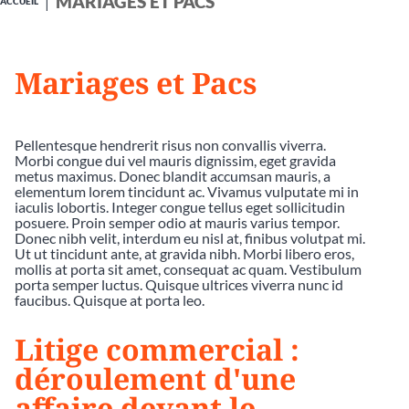
MARIAGES ET PACS
ACCUEIL
Mariages et Pacs
Pellentesque hendrerit risus non convallis viverra.
Morbi congue dui vel mauris dignissim, eget gravida
metus maximus. Donec blandit accumsan mauris, a
elementum lorem tincidunt ac. Vivamus vulputate mi in
iaculis lobortis. Integer congue tellus eget sollicitudin
posuere. Proin semper odio at mauris varius tempor.
Donec nibh velit, interdum eu nisl at, finibus volutpat mi.
Ut ut tincidunt ante, at gravida nibh. Morbi libero eros,
mollis at porta sit amet, consequat ac quam. Vestibulum
porta semper luctus. Quisque ultrices viverra nunc id
faucibus. Quisque at porta leo.
Litige commercial :
déroulement d'une
affaire devant le