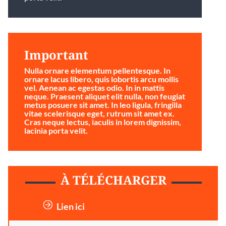
Important
Nulla ornare elementum pellentesque. In
ornare lacus libero, quis lobortis arcu mollis
vel. Aenean ac egestas odio. In in mattis
neque. Praesent aliquet elit nulla, non feugiat
metus posuere sit amet. In leo ligula, fringilla
vitae scelerisque eget, rutrum sit amet ex.
Cras neque lectus, iaculis in lorem dignissim,
lacinia porta velit.
À TÉLÉCHARGER
Lien ici