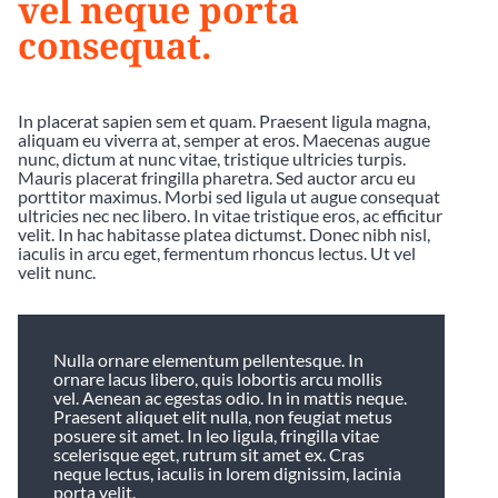
vel neque porta
consequat.
In placerat sapien sem et quam. Praesent ligula magna,
aliquam eu viverra at, semper at eros. Maecenas augue
nunc, dictum at nunc vitae, tristique ultricies turpis.
Mauris placerat fringilla pharetra. Sed auctor arcu eu
porttitor maximus. Morbi sed ligula ut augue consequat
ultricies nec nec libero. In vitae tristique eros, ac efficitur
velit. In hac habitasse platea dictumst. Donec nibh nisl,
iaculis in arcu eget, fermentum rhoncus lectus. Ut vel
velit nunc.
Nulla ornare elementum pellentesque. In
ornare lacus libero, quis lobortis arcu mollis
vel. Aenean ac egestas odio. In in mattis neque.
Praesent aliquet elit nulla, non feugiat metus
posuere sit amet. In leo ligula, fringilla vitae
scelerisque eget, rutrum sit amet ex. Cras
neque lectus, iaculis in lorem dignissim, lacinia
porta velit.