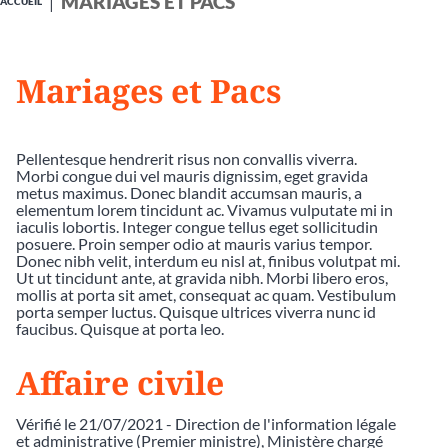
MARIAGES ET PACS
ACCUEIL
Mariages et Pacs
Pellentesque hendrerit risus non convallis viverra.
Morbi congue dui vel mauris dignissim, eget gravida
metus maximus. Donec blandit accumsan mauris, a
elementum lorem tincidunt ac. Vivamus vulputate mi in
iaculis lobortis. Integer congue tellus eget sollicitudin
posuere. Proin semper odio at mauris varius tempor.
Donec nibh velit, interdum eu nisl at, finibus volutpat mi.
Ut ut tincidunt ante, at gravida nibh. Morbi libero eros,
mollis at porta sit amet, consequat ac quam. Vestibulum
porta semper luctus. Quisque ultrices viverra nunc id
faucibus. Quisque at porta leo.
Affaire civile
Vérifié le 21/07/2021 - Direction de l'information légale
et administrative (Premier ministre), Ministère chargé