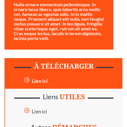
Nulla ornare elementum pellentesque. In
ornare lacus libero, quis lobortis arcu mollis
vel. Aenean ac egestas odio. In in mattis
neque. Praesent aliquet elit nulla, non feugiat
metus posuere sit amet. In leo ligula, fringilla
vitae scelerisque eget, rutrum sit amet ex.
Cras neque lectus, iaculis in lorem dignissim,
lacinia porta velit.
À TÉLÉCHARGER
Lien ici
UTILES
Liens
Lien ici