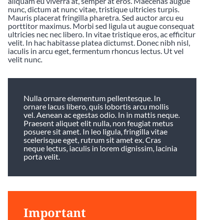
aliquam eu viverra at, semper at eros. Maecenas augue
nunc, dictum at nunc vitae, tristique ultricies turpis.
Mauris placerat fringilla pharetra. Sed auctor arcu eu
porttitor maximus. Morbi sed ligula ut augue consequat
ultricies nec nec libero. In vitae tristique eros, ac efficitur
velit. In hac habitasse platea dictumst. Donec nibh nisl,
iaculis in arcu eget, fermentum rhoncus lectus. Ut vel
velit nunc.
Nulla ornare elementum pellentesque. In
ornare lacus libero, quis lobortis arcu mollis
vel. Aenean ac egestas odio. In in mattis neque.
Praesent aliquet elit nulla, non feugiat metus
posuere sit amet. In leo ligula, fringilla vitae
scelerisque eget, rutrum sit amet ex. Cras
neque lectus, iaculis in lorem dignissim, lacinia
porta velit.
Important