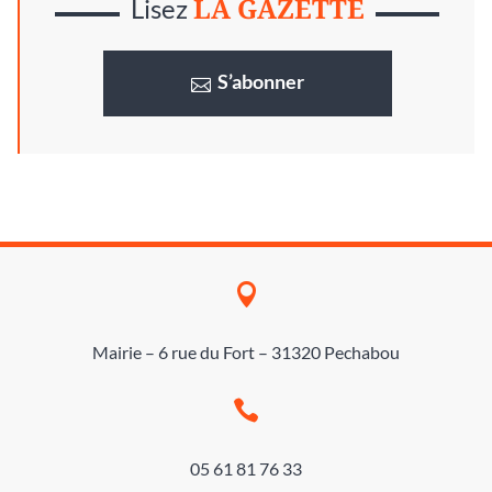
LA GAZETTE
Lisez
S’abonner

Mairie – 6 rue du Fort – 31320 Pechabou

05 61 81 76 33