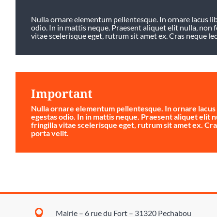
Nulla ornare elementum pellentesque. In ornare lacus libe
odio. In in mattis neque. Praesent aliquet elit nulla, non f
vitae scelerisque eget, rutrum sit amet ex. Cras neque lectu
Important
Nulla ornare elementum pellentesque. In ornare lacus li
egestas odio. In in mattis neque. Praesent aliquet elit n
fringilla vitae scelerisque eget, rutrum sit amet ex. Cra
porta velit.

Mairie – 6 rue du Fort – 31320 Pechabou