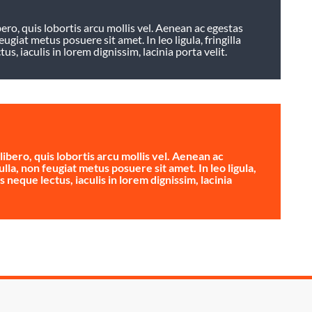
ro, quis lobortis arcu mollis vel. Aenean ac egestas
eugiat metus posuere sit amet. In leo ligula, fringilla
s, iaculis in lorem dignissim, lacinia porta velit.
bero, quis lobortis arcu mollis vel. Aenean ac
ulla, non feugiat metus posuere sit amet. In leo ligula,
s neque lectus, iaculis in lorem dignissim, lacinia