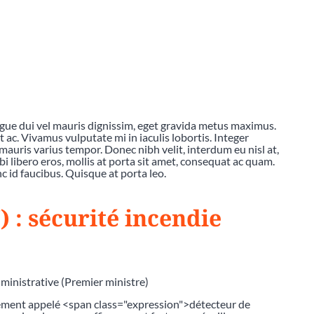
ngue dui vel mauris dignissim, eget gravida metus maximus.
c. Vivamus vulputate mi in iaculis lobortis. Integer
mauris varius tempor. Donec nibh velit, interdum eu nisl at,
bi libero eros, mollis at porta sit amet, consequat ac quam.
 id faucibus. Quisque at porta leo.
 : sécurité incendie
dministrative (Premier ministre)
ement appelé <span class="expression">détecteur de