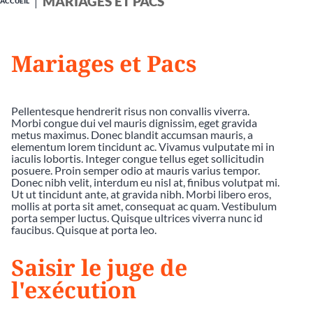
MARIAGES ET PACS
ACCUEIL
Mariages et Pacs
Pellentesque hendrerit risus non convallis viverra.
Morbi congue dui vel mauris dignissim, eget gravida
metus maximus. Donec blandit accumsan mauris, a
elementum lorem tincidunt ac. Vivamus vulputate mi in
iaculis lobortis. Integer congue tellus eget sollicitudin
posuere. Proin semper odio at mauris varius tempor.
Donec nibh velit, interdum eu nisl at, finibus volutpat mi.
Ut ut tincidunt ante, at gravida nibh. Morbi libero eros,
mollis at porta sit amet, consequat ac quam. Vestibulum
porta semper luctus. Quisque ultrices viverra nunc id
faucibus. Quisque at porta leo.
Saisir le juge de
l'exécution