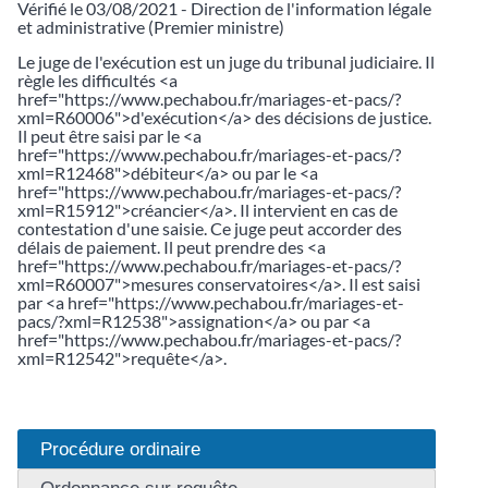
Vérifié le 03/08/2021 - Direction de l'information légale
et administrative (Premier ministre)
Le juge de l'exécution est un juge du tribunal judiciaire. Il
règle les difficultés <a
href="https://www.pechabou.fr/mariages-et-pacs/?
xml=R60006">d'exécution</a> des décisions de justice.
Il peut être saisi par le <a
href="https://www.pechabou.fr/mariages-et-pacs/?
xml=R12468">débiteur</a> ou par le <a
href="https://www.pechabou.fr/mariages-et-pacs/?
xml=R15912">créancier</a>. Il intervient en cas de
contestation d'une saisie. Ce juge peut accorder des
délais de paiement. Il peut prendre des <a
href="https://www.pechabou.fr/mariages-et-pacs/?
xml=R60007">mesures conservatoires</a>. Il est saisi
par <a href="https://www.pechabou.fr/mariages-et-
pacs/?xml=R12538">assignation</a> ou par <a
href="https://www.pechabou.fr/mariages-et-pacs/?
xml=R12542">requête</a>.
Procédure ordinaire
Ordonnance sur requête