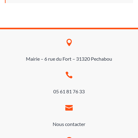

Mairie – 6 rue du Fort – 31320 Pechabou

05 61 81 76 33

Nous contacter