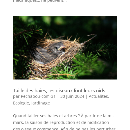
mécaniques… ne peuvent...
Taille des haies, les oiseaux font leurs nids…
par
Pechabou-com-31
|
30 Juin 2024
|
Actualités
,
Écologie
,
Jardinage
Quand tailler ses haies et arbres ? À partir de la mi-
mars, la saison de reproduction et de nidification
des oiseaux commence. Afin de ne pas les perturber