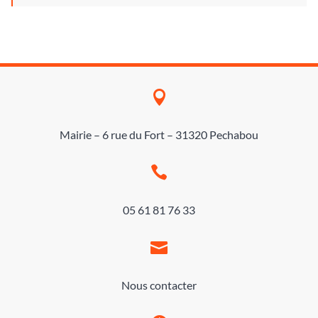

Mairie – 6 rue du Fort – 31320 Pechabou

05 61 81 76 33

Nous contacter