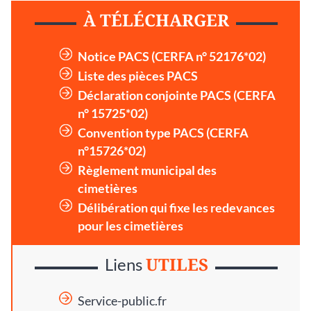
À TÉLÉCHARGER
Notice PACS (CERFA n° 52176*02)
Liste des pièces PACS
Déclaration conjointe PACS (CERFA
n° 15725*02)
Convention type PACS (CERFA
n°15726*02)
Règlement municipal des
cimetières
Délibération qui fixe les redevances
pour les cimetières
UTILES
Liens
Service-public.fr