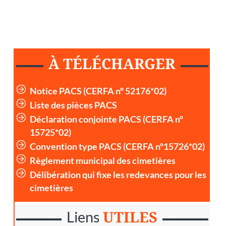
À TÉLÉCHARGER
Notice PACS (CERFA n° 52176*02)
Liste des pièces PACS
Déclaration conjointe PACS (CERFA n°
15725*02)
Convention type PACS (CERFA n°15726*02)
Règlement municipal des cimetières
Délibération qui fixe les redevances pour les
cimetières
UTILES
Liens