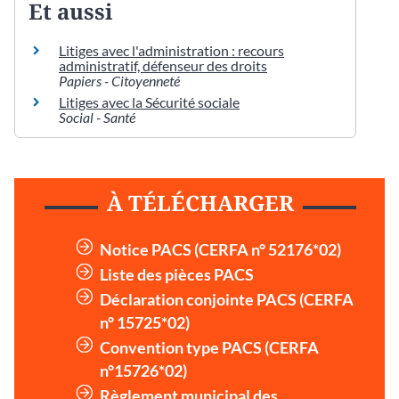
Et aussi
Litiges avec l'administration : recours
administratif, défenseur des droits
Papiers - Citoyenneté
Litiges avec la Sécurité sociale
Social - Santé
À TÉLÉCHARGER
Notice PACS (CERFA n° 52176*02)
Liste des pièces PACS
Déclaration conjointe PACS (CERFA
n° 15725*02)
Convention type PACS (CERFA
n°15726*02)
Règlement municipal des