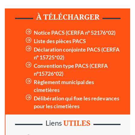
À TÉLÉCHARGER
Notice PACS (CERFA n° 52176*02)
Liste des pièces PACS
Déclaration conjointe PACS (CERFA
n° 15725*02)
Convention type PACS (CERFA
n°15726*02)
Règlement municipal des
cimetières
Délibération qui fixe les redevances
pour les cimetières
UTILES
Liens