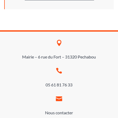

Mairie – 6 rue du Fort – 31320 Pechabou

05 61 81 76 33

Nous contacter