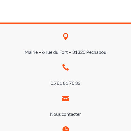

Mairie – 6 rue du Fort – 31320 Pechabou

05 61 81 76 33

Nous contacter
