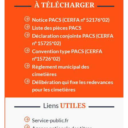
À TÉLÉCHARGER
Notice PACS (CERFA n° 52176*02)
Liste des pièces PACS
Déclaration conjointe PACS (CERFA
n° 15725*02)
Convention type PACS (CERFA
n°15726*02)
Règlement municipal des
cimetières
Délibération qui fixe les redevances
pour les cimetières
UTILES
Liens
Service-public.fr