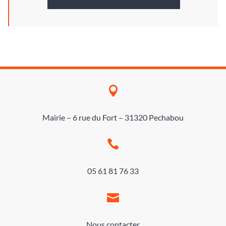

Mairie – 6 rue du Fort – 31320 Pechabou

05 61 81 76 33

Nous contacter