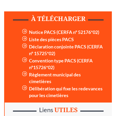
À TÉLÉCHARGER
Notice PACS (CERFA n° 52176*02)
Liste des pièces PACS
Déclaration conjointe PACS (CERFA
n° 15725*02)
Convention type PACS (CERFA
n°15726*02)
Règlement municipal des
cimetières
Délibération qui fixe les redevances
pour les cimetières
UTILES
Liens