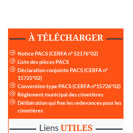
À TÉLÉCHARGER
Notice PACS (CERFA n° 52176*02)
Liste des pièces PACS
Déclaration conjointe PACS (CERFA n°
15725*02)
Convention type PACS (CERFA n°15726*02)
Règlement municipal des cimetières
Délibération qui fixe les redevances pour les
cimetières
UTILES
Liens