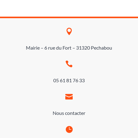

Mairie – 6 rue du Fort – 31320 Pechabou

05 61 81 76 33

Nous contacter
