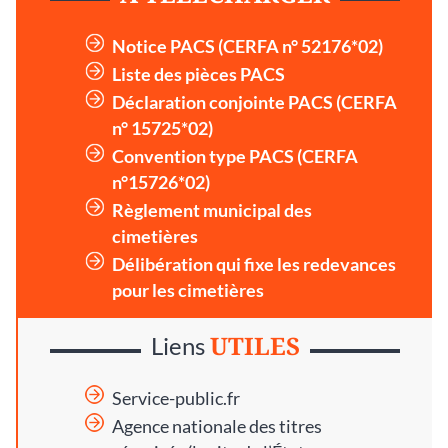
Notice PACS (CERFA n° 52176*02)
Liste des pièces PACS
Déclaration conjointe PACS (CERFA
n° 15725*02)
Convention type PACS (CERFA
n°15726*02)
Règlement municipal des
cimetières
Délibération qui fixe les redevances
pour les cimetières
UTILES
Liens
Service-public.fr
Agence nationale des titres