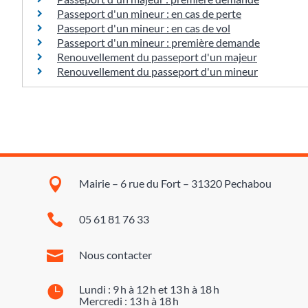
Passeport d'un mineur : en cas de perte
Passeport d'un mineur : en cas de vol
Passeport d'un mineur : première demande
Renouvellement du passeport d'un majeur
Renouvellement du passeport d'un mineur

Mairie – 6 rue du Fort – 31320 Pechabou

05 61 81 76 33

Nous contacter

Lundi : 9 h à 12 h et 13 h à 18 h
Mercredi : 13 h à 18 h