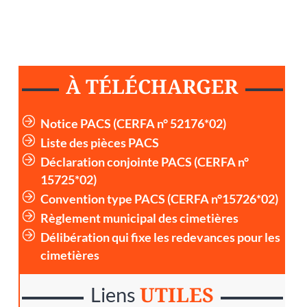
À TÉLÉCHARGER
Notice PACS (CERFA n° 52176*02)
Liste des pièces PACS
Déclaration conjointe PACS (CERFA n°
15725*02)
Convention type PACS (CERFA n°15726*02)
Règlement municipal des cimetières
Délibération qui fixe les redevances pour les
cimetières
UTILES
Liens