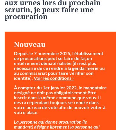
aux urnes lors du prochain
scrutin, je peux faire une
procuration
Nouveau
Depuis le 7 novembre 2025, l’établissement
de procurations peut se faire de façon
entièrement dématérialisée (il n’est plus
nécessaire de ce rendre à la gendarmerie ou
au commissariat pour faire vérifier son
identité).
Voir les conditions ›
À compter du 1er janvier 2022, le mandataire
désigné ne doit pas obligatoirement être
inscrit dans la même commune que vous. Il
devra cependant toujours se rendre dans
votre bureau de vote afin de pouvoir voter à
votre place.
La personne qui donne procuration (le
mandant) désigne librement la personne qui