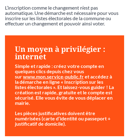
L’inscription comme le changement n’est pas
automatique. Une démarche est nécessaire pour vous
inscrire sur les listes électorales de la commune ou
effectuer un changement et pouvoir ainsi voter.
Un moyen à privilégier :
internet
Simple et rapide
: créez votre compte en
quelques clics depuis chez vous
sur
www.mon.service-public.fr
et accédez à
la démarche en ligne « Inscription sur les
listes électorales ». Et laissez-vous guider ! La
création est rapide, gratuite et le compte est
sécurisé. Elle vous évite de vous déplacer en
mairie.
Les pièces justificatives doivent être
numérisées (carte d’identité ou passeport +
justificatif de domicile).