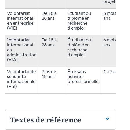
projet
Volontariat
De 18 à
Étudiant ou
6 mois à 2
V
international
28 ans
diplômé en
ans
en entreprise
recherche
(VIE)
d'emploi
Volontariat
De 18 à
Étudiant ou
6 mois à 2
V
international
28 ans
diplômé en
ans
en
recherche
administration
d'emploi
(VIA)
Volontariat de
Plus de
Être sans
1 à 2 ans
solidarité
18 ans
activité
internationale
professionnelle
(VSI)
Textes de référence