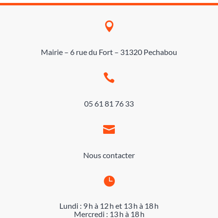

Mairie – 6 rue du Fort – 31320 Pechabou

05 61 81 76 33

Nous contacter

Lundi : 9 h à 12 h et 13 h à 18 h
Mercredi : 13 h à 18 h