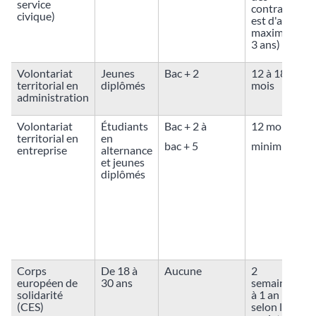
service
contrats
civique)
est d'au
maximum
3 ans)
Volontariat
Jeunes
Bac + 2
12 à 18
territorial en
diplômés
mois
administration
Volontariat
Étudiants
Bac + 2 à
12 mois
territorial en
en
bac + 5
minimum
entreprise
alternance
et jeunes
diplômés
Corps
De 18 à
Aucune
2
V
européen de
30 ans
semaines
solidarité
à 1 an
(CES)
selon le