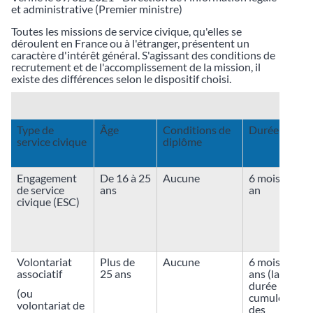
et administrative (Premier ministre)
Toutes les missions de service civique, qu'elles se
déroulent en France ou à l'étranger, présentent un
caractère d'intérêt général. S'agissant des conditions de
recrutement et de l'accomplissement de la mission, il
existe des différences selon le dispositif choisi.
Type de
Âge
Conditions de
Durée
service civique
diplôme
Engagement
De 16 à 25
Aucune
6 mois à 1
de service
ans
an
civique (ESC)
e
Volontariat
Plus de
Aucune
6 mois à 2
associatif
25 ans
ans (la
durée
e
(ou
cumulée
volontariat de
des