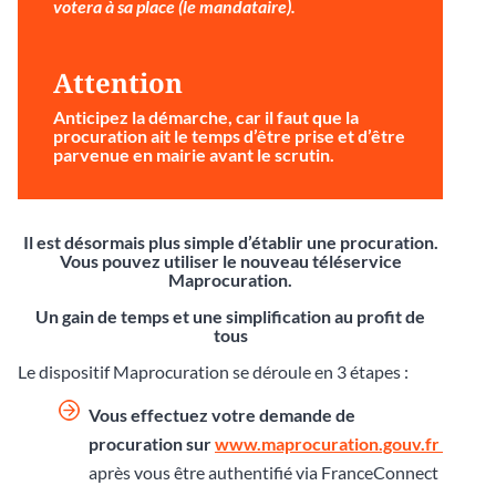
votera à sa place (le mandataire).
Attention
Anticipez la démarche
, car il faut que la
procuration ait le temps d’être prise et d’être
parvenue en mairie avant le scrutin.
Il est désormais plus simple d’établir une procuration.
Vous pouvez utiliser le nouveau téléservice
Maprocuration.
Un gain de temps et une simplification au profit de
tous
Le dispositif Maprocuration se déroule en 3 étapes :
Vous effectuez votre demande de
procuration sur
www.maprocuration.gouv.fr
après vous être authentifié via FranceConnect