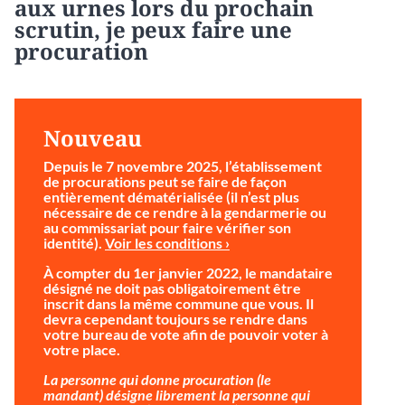
aux urnes lors du prochain
scrutin, je peux faire une
procuration
Nouveau
Depuis le 7 novembre 2025, l’établissement
de procurations peut se faire de façon
entièrement dématérialisée (il n’est plus
nécessaire de ce rendre à la gendarmerie ou
au commissariat pour faire vérifier son
identité).
Voir les conditions ›
À compter du 1er janvier 2022, le mandataire
désigné ne doit pas obligatoirement être
inscrit dans la même commune que vous. Il
devra cependant toujours se rendre dans
votre bureau de vote afin de pouvoir voter à
votre place.
La personne qui donne procuration (le
mandant) désigne librement la personne qui