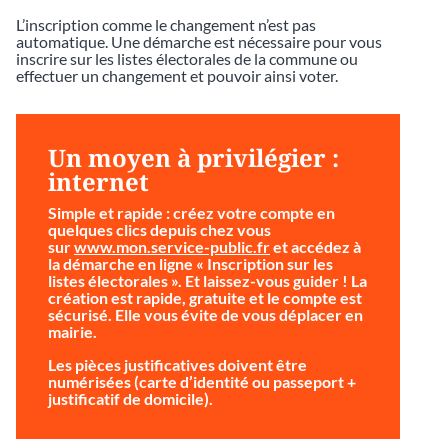
L’inscription comme le changement n’est pas
automatique. Une démarche est nécessaire pour vous
inscrire sur les listes électorales de la commune ou
effectuer un changement et pouvoir ainsi voter.
Un moyen à privilégier :
internet
Simple et rapide
: créez votre compte en
quelques clics depuis chez vous
sur
www.mon.service-public.fr
et accédez à
la démarche en ligne « Inscription sur les
listes électorales ». Et laissez-vous guider ! La
création est rapide, gratuite et le compte est
sécurisé. Elle vous évite de vous déplacer en
mairie.
Les pièces justificatives doivent être
numérisées (carte d’identité ou passeport +
justificatif de domicile).