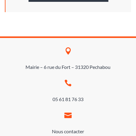

Mairie – 6 rue du Fort – 31320 Pechabou

05 61 81 76 33

Nous contacter