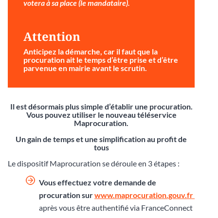
votera à sa place (le mandataire).
Attention
Anticipez la démarche
, car il faut que la
procuration ait le temps d’être prise et d’être
parvenue en mairie avant le scrutin.
Il est désormais plus simple d’établir une procuration.
Vous pouvez utiliser le nouveau téléservice
Maprocuration.
Un gain de temps et une simplification au profit de
tous
Le dispositif Maprocuration se déroule en 3 étapes :
Vous effectuez votre demande de
procuration sur
www.maprocuration.gouv.fr
après vous être authentifié via FranceConnect