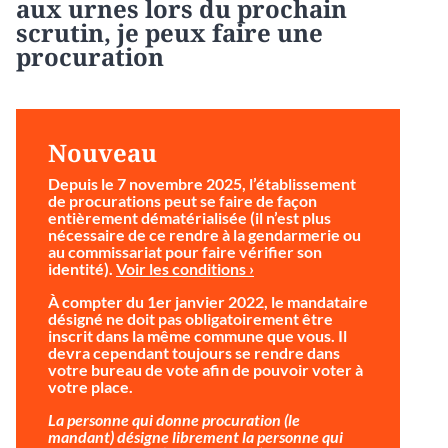
aux urnes lors du prochain
scrutin, je peux faire une
procuration
Nouveau
Depuis le 7 novembre 2025, l’établissement
de procurations peut se faire de façon
entièrement dématérialisée (il n’est plus
nécessaire de ce rendre à la gendarmerie ou
au commissariat pour faire vérifier son
identité).
Voir les conditions ›
À compter du 1er janvier 2022, le mandataire
désigné ne doit pas obligatoirement être
inscrit dans la même commune que vous. Il
devra cependant toujours se rendre dans
votre bureau de vote afin de pouvoir voter à
votre place.
La personne qui donne procuration (le
mandant) désigne librement la personne qui