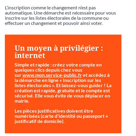
L’inscription comme le changement n’est pas
automatique. Une démarche est nécessaire pour vous
inscrire sur les listes électorales de la commune ou
effectuer un changement et pouvoir ainsi voter.
Un moyen à privilégier :
internet
Simple et rapide
: créez votre compte en
quelques clics depuis chez vous
sur
www.mon.service-public.fr
et accédez à
la démarche en ligne « Inscription sur les
listes électorales ». Et laissez-vous guider ! La
création est rapide, gratuite et le compte est
sécurisé. Elle vous évite de vous déplacer en
mairie.
Les pièces justificatives doivent être
numérisées (carte d’identité ou passeport +
justificatif de domicile).