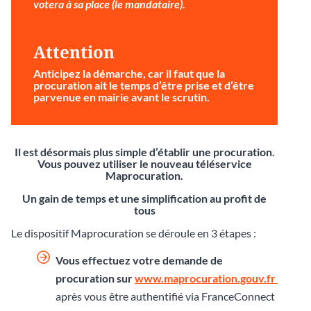
votera à sa place (le mandataire).
Attention
Anticipez la démarche
, car il faut que la
procuration ait le temps d’être prise et d’être
parvenue en mairie avant le scrutin.
Il est désormais plus simple d’établir une procuration.
Vous pouvez utiliser le nouveau téléservice
Maprocuration.
Un gain de temps et une simplification au profit de
tous
Le dispositif Maprocuration se déroule en 3 étapes :
Vous effectuez votre demande de
procuration sur
www.maprocuration.gouv.fr
après vous être authentifié via FranceConnect