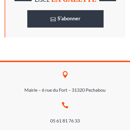
S’abonner

Mairie – 6 rue du Fort – 31320 Pechabou

05 61 81 76 33