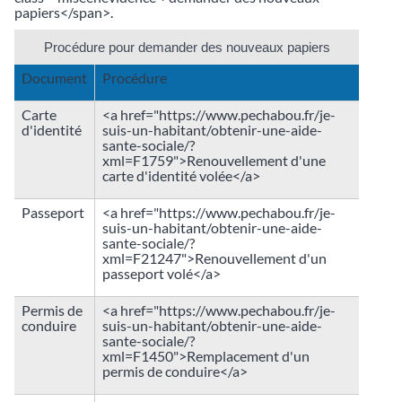
papiers</span>.
Procédure pour demander des nouveaux papiers
Document
Procédure
Carte
<a href="https://www.pechabou.fr/je-
d'identité
suis-un-habitant/obtenir-une-aide-
sante-sociale/?
xml=F1759">Renouvellement d'une
carte d'identité volée</a>
Passeport
<a href="https://www.pechabou.fr/je-
suis-un-habitant/obtenir-une-aide-
sante-sociale/?
xml=F21247">Renouvellement d'un
passeport volé</a>
Permis de
<a href="https://www.pechabou.fr/je-
conduire
suis-un-habitant/obtenir-une-aide-
sante-sociale/?
xml=F1450">Remplacement d'un
permis de conduire</a>