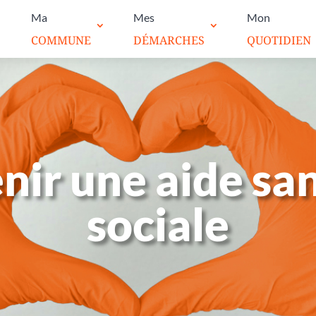
Ma
Mes
Mon
COMMUNE
DÉMARCHES
QUOTIDIEN
nir une aide san
sociale