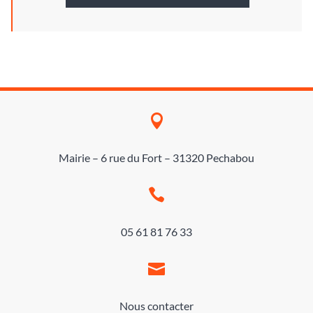

Mairie – 6 rue du Fort – 31320 Pechabou

05 61 81 76 33

Nous contacter