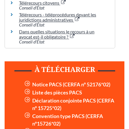
Télérecours citoyens
Conseil d'État
Télérecours - téléprocédures devant les
juridictions administratives
Conseil d'État
Dans quelles situations le recours à un
avocat est-il obligatoire ?
Conseil d'État
À TÉLÉCHARGER
Notice PACS (CERFA n° 52176*02)
Liste des pièces PACS
Déclaration conjointe PACS (CERFA
n° 15725*02)
Convention type PACS (CERFA
n°15726*02)