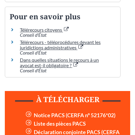
Pour en savoir plus
Télérecours citoyens
Conseil d'État
Télérecours - téléprocédures devant les
juridictions administratives
Conseil d'État
Dans quelles situations le recours à un
avocat est-il obligatoire ?
Conseil d'État
À TÉLÉCHARGER
Notice PACS (CERFA n° 52176*02)
Liste des pièces PACS
Déclaration conjointe PACS (CERFA