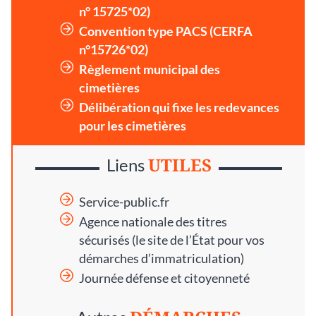
n° 15725*02)
Convention type PACS (CERFA
n°15726*02)
Règlement municipal des
cimetières
Délibération qui fixe les redevances
pour les cimetières
UTILES
Liens
Service-public.fr
Agence nationale des titres
sécurisés
(le site de l’État pour vos
démarches d’immatriculation)
Journée défense et citoyenneté