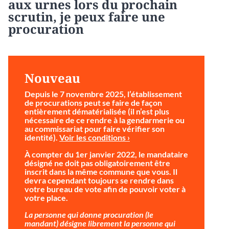
aux urnes lors du prochain
scrutin, je peux faire une
procuration
Nouveau
Depuis le 7 novembre 2025, l’établissement
de procurations peut se faire de façon
entièrement dématérialisée (il n’est plus
nécessaire de ce rendre à la gendarmerie ou
au commissariat pour faire vérifier son
identité).
Voir les conditions ›
À compter du 1er janvier 2022, le mandataire
désigné ne doit pas obligatoirement être
inscrit dans la même commune que vous. Il
devra cependant toujours se rendre dans
votre bureau de vote afin de pouvoir voter à
votre place.
La personne qui donne procuration (le
mandant) désigne librement la personne qui