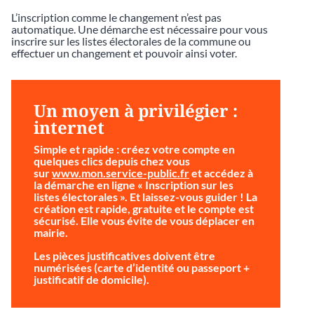
L’inscription comme le changement n’est pas
automatique. Une démarche est nécessaire pour vous
inscrire sur les listes électorales de la commune ou
effectuer un changement et pouvoir ainsi voter.
Un moyen à privilégier :
internet
Simple et rapide
: créez votre compte en
quelques clics depuis chez vous
sur
www.mon.service-public.fr
et accédez à
la démarche en ligne « Inscription sur les
listes électorales ». Et laissez-vous guider ! La
création est rapide, gratuite et le compte est
sécurisé. Elle vous évite de vous déplacer en
mairie.
Les pièces justificatives doivent être
numérisées (carte d’identité ou passeport +
justificatif de domicile).