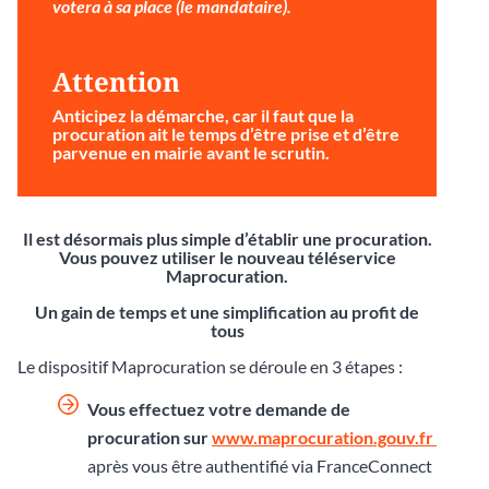
votera à sa place (le mandataire).
Attention
Anticipez la démarche
, car il faut que la
procuration ait le temps d’être prise et d’être
parvenue en mairie avant le scrutin.
Il est désormais plus simple d’établir une procuration.
Vous pouvez utiliser le nouveau téléservice
Maprocuration.
Un gain de temps et une simplification au profit de
tous
Le dispositif Maprocuration se déroule en 3 étapes :
Vous effectuez votre demande de
procuration sur
www.maprocuration.gouv.fr
après vous être authentifié via FranceConnect